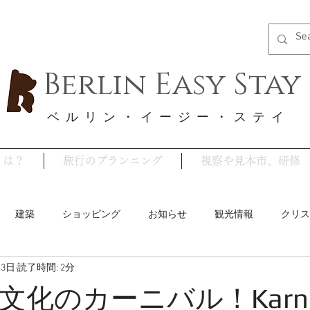
Berlin Easy Stay
​ベルリン・イージー・ステイ
y とは？
旅行のプランニング
視察や見本市、研修
建築
ショッピング
お知らせ
観光情報
クリス
13日
読了時間: 2分
ベルリンのイベント
ストライキ情報
グルメ
コロ
化のカーニバル！Karne