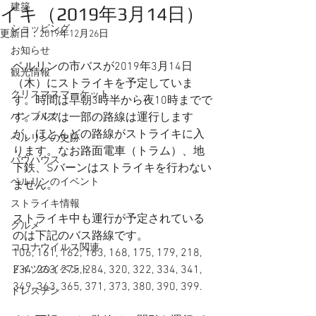
建築
イキ（2019年3月14日）
ショッピング
更新日：
2019年12月26日
お知らせ
ベルリンの市バスが2019年3月14日
観光情報
（木）にストライキを予定していま
クリスマスマーケット
す。時間は早朝3時半から夜10時までで
ハンブルク
す。バスは一部の路線は運行します
が、ほとんどの路線がストライキに入
ベルリンの史跡
ります。なお路面電車（トラム）、地
バウハウス
下鉄、Sバーンはストライキを行わない
ベルリンのイベント
ません。
ストライキ情報
ストライキ中も運行が予定されている
グルメ
のは下記のバス路線です。
コロナウイルス関連
106, 161, 162, 163, 168, 175, 179, 218, 
234, 263, 275, 284, 320, 322, 334, 341, 
ドイツのイベント
349, 363, 365, 371, 373, 380, 390, 399.
ドレスデン