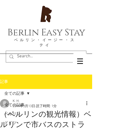
Berlin Easy Stay
​ベルリン・イージー・ス
テイ
記事
全ての記事
K. H.
全ての記事
2019年3月13日
読了時間: 1分
（ベルリンの観光情報）ベ
ベルリン
ルリンで市バスのストラ
ドイツ