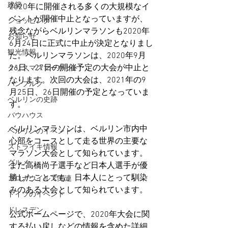
建築
2020年に開催される多くの大規模なイ
ベントが開催中止となっていますが、
ショッピング
残念ながらベルリンマラソンも2020年
お知らせ
6月24日に正式に中止が決定となりまし
観光情報
た。ベルリンマラソンは、2020年9月
26日、27日の開催予定の大会が中止と
クリスマスマーケット
なります。次回の大会は、2021年の9
ハンブルク
月25日、26日開催の予定となっていま
ベルリンの史跡
す。
バウハウス
ベルリンマラソンは、ベルリン市内中
ベルリンのイベント
心部をコースとして走る世界の主要な
ストライキ情報
マラソン大会として知られています。
グルメ
また高橋尚子選手など日本人選手が優
勝したことでも、日本人にとって馴染
コロナウイルス関連
みのある大会として知られています。
ドイツのイベント
ドレスデン
公式ホームページで、2020年大会に関
する払い戻しなどの情報を含めた詳細