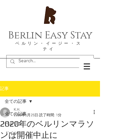
Berlin Easy Stay
​ベルリン・イージー・ス
テイ
記事
全ての記事
K.H.
全ての記事
2020年6月25日
読了時間: 1分
2020年のベルリンマラソ
ベルリン
ンは開催中止に
ドイツ