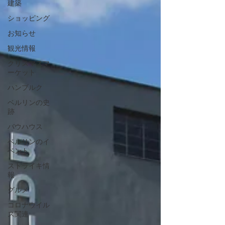
建築
ショッピング
お知らせ
観光情報
クリスマスマ
ーケット
ハンブルク
ベルリンの史
跡
バウハウス
ベルリンのイ
ベント
ストライキ情
報
グルメ
コロナウイル
ス関連