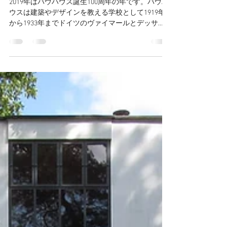
K. H.
2019年10月1日
読了時間: 3分
（バウハウス）デッサウに誕生
したバウハウス美術館デッサウ
2019年はバウハウス誕生100周年の年です。バウハ
ウスは建築やデザインを教える学校として1919年
から1933年までドイツのヴァイマールとデッサ
ウ、そしてベルリンで先進的な教育を行ってきま
した。そんなバウハウスの記念の年を祝って、ド
イツ各地で様々な関連イベントが開催されて...