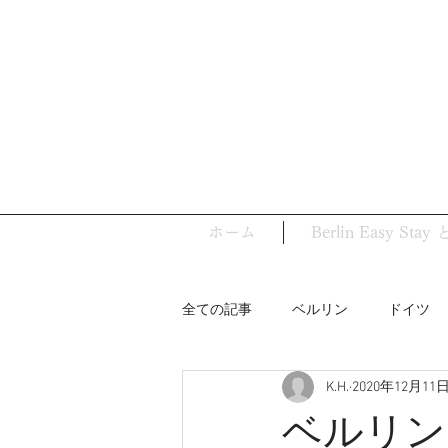
ホーム
Berlin Easy Sta
全ての記事
ベルリン
ドイツ
K.H.
2020年12月11
ベルリンの史跡
バウハウス
ベルリン