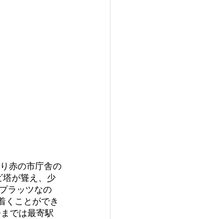
の通り赤の市庁舎の
ビ塔が聳え、少
プラッツなの
り着くことができ
。今までは最寄駅