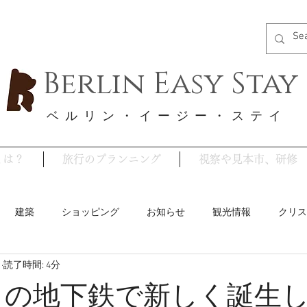
Berlin Easy Stay
​ベルリン・イージー・ステイ
y とは？
旅行のプランニング
視察や見本市、研修
建築
ショッピング
お知らせ
観光情報
クリス
日
読了時間: 4分
ベルリンのイベント
ストライキ情報
グルメ
コロ
 の地下鉄で新しく誕生