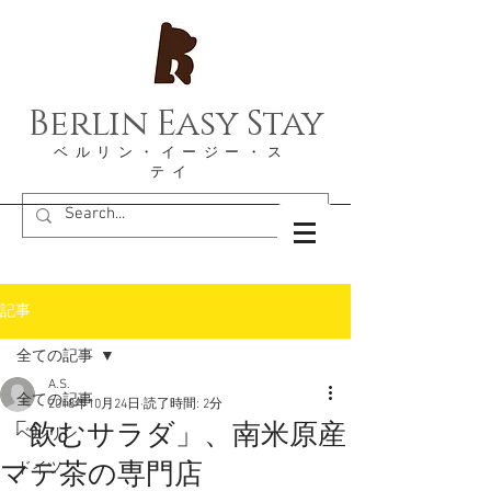
Berlin Easy Stay
​ベルリン・イージー・ス
テイ
記事
全ての記事
A.S.
全ての記事
2018年10月24日
読了時間: 2分
「飲むサラダ」、南米原産
ベルリン
マテ茶の専門店
ドイツ