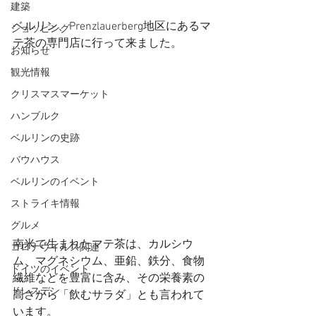
建築
ベルリン、Prenzlauerberg地区にあるマ
ショッピング
テ茶の専門店に行って来ました。
お知らせ
観光情報
クリスマスマーケット
ハンブルク
ベルリンの史跡
バウハウス
ベルリンのイベント
ストライキ情報
グルメ
南米で生まれたマテ茶は、カルシウ
コロナウイルス関連
ム、マグネシウム、亜鉛、鉄分、食物
ドイツのイベント
繊維などを豊富に含み、その栄養素の
ドレスデン
高さから「飲むサラダ」とも言われて
います。