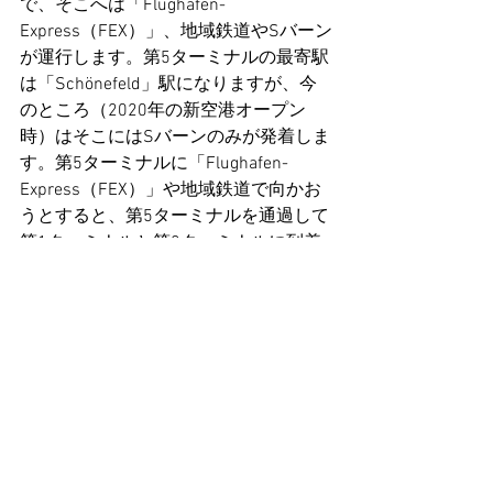
で、そこへは「Flughafen-
Express（FEX）」、地域鉄道やSバーン
が運行します。第5ターミナルの最寄駅
は「Schönefeld」駅になりますが、今
のところ（2020年の新空港オープン
時）はそこにはSバーンのみが発着しま
す。第5ターミナルに「Flughafen-
Express（FEX）」や地域鉄道で向かお
うとすると、第5ターミナルを通過して
第1ターミナルと第2ターミナルに到着
してしまいます。そしてSバーンで戻る
ことになります。そのためターミナル
に合わせて移動方法が変わることに注
意してください。
ブランデンブルク国際空港 / 
Flughafen 
Berlin Brandenburg BER
アドレス：Melli-Beese-Ring 1, 12529 
Schönefeld