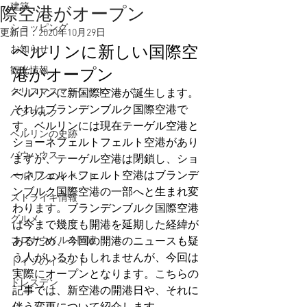
建築
際空港がオープン
ショッピング
更新日：
2020年10月29日
ベルリンに新しい国際空
お知らせ
港がオープン
観光情報
クリスマスマーケット
ベルリンに新国際空港が誕生します。
それはブランデンブルク国際空港で
ハンブルク
す。ベルリンには現在テーゲル空港と
ベルリンの史跡
ショーネフェルトフェルト空港があり
バウハウス
ますが、テーゲル空港は閉鎖し、ショ
ーネフェルトフェルト空港はブランデ
ベルリンのイベント
ンブルク国際空港の一部へと生まれ変
ストライキ情報
わります。ブランデンブルク国際空港
グルメ
は今まで幾度も開港を延期した経緯が
コロナウイルス関連
あるため、今回の開港のニュースも疑
う人がいるかもしれませんが、今回は
ドイツのイベント
実際にオープンとなります。こちらの
ドレスデン
記事では、新空港の開港日や、それに