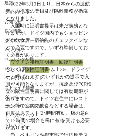
建築
　2022年3月3日より、日本からの渡航
者への従来の登録及び隔離義務が撤廃
ショッピング
となりました。
お知らせ
　入国時に証明書提示は未だ義務とな
観光情報
りますが、ドイツ国内でもショッピン
グや飲食店、宿泊先のチェックインな
クリスマスマーケット
どで必要ですので、いずれ準備してお
ハンブルク
く必要があります。
ベルリンの史跡
ワクチン接種証明書、回復証明書
、
バウハウス
もしくは
陰性証明書
(以上3G、ドライゲ
ーと呼ばれます)のいずれかの提示で入
ベルリンのイベント
国が可能となりますが、抗原及びPCR検
ストライキ情報
査の陰性証明書に関しては有効期限が
グルメ
ありますので、ドイツ在住中にレスト
ラン等で室内で飲食などする場合は、
コロナウイルス関連
再度抗原テスト(24時間有効、店の意向
ドイツのイベント
で12時間の場合も稀に有)を受ける必要
ドレスデン
があります。
　尚、ベルリンや都市部では抗原テス