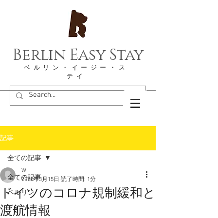
Berlin Easy Stay
​ベルリン・イージー・ス
テイ
記事
全ての記事
W.
全ての記事
2022年3月15日
読了時間: 1分
ドイツのコロナ規制緩和と
ベルリン
渡航情報
ドイツ