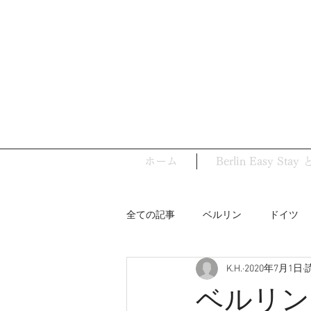
ホーム
Berlin Easy Sta
全ての記事
ベルリン
ドイツ
K.H.
2020年7月1日
ベルリンの史跡
バウハウス
ベルリン