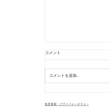
ドイツのコロナ規制緩和と渡
コメント
航情報
2022年3月3日より、日本からの
渡航者への従来の登録及び隔離義
コメントを追加…
務が撤廃となりました。 入国時
に証明書提示は未だ義務となりま
すが、ドイツ国内でもショッピン
グや飲食店、宿泊先のチェックイ
ンなどで必要ですので、いずれ準
免責事項・プライバシーポリシー
備しておく必要があります。...