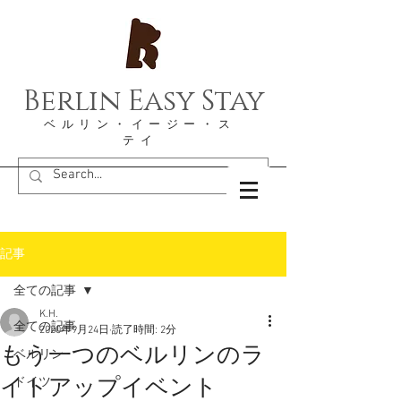
Berlin Easy Stay
​ベルリン・イージー・ス
テイ
記事
全ての記事
K.H.
全ての記事
2020年9月24日
読了時間: 2分
もう一つのベルリンのラ
ベルリン
イトアップイベント
ドイツ