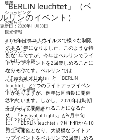
建築
「BERLIN leuchtet」（ベ
ショッピング
ルリンのイベント）
お知らせ
更新日：
2020年11月30日
観光情報
2020年はコロナウイルスで様々な制限
クリスマスマーケット
のある1年になりました。このような特
ハンブルク
別な1年ですが、今年はベルリンでライ
ベルリンの史跡
トアップイベントを2回楽しめることに
なりそうです。ベルリン では
バウハウス
「Festival of Lights」と「BERLIN 
ベルリンのイベント
leuchtet」と2つのライトアップイベン
ストライキ情報
トがありますが、例年は同時期に開催
グルメ
されています。しかし、2020年は時期
をずらして開催されることになるた
コロナウイルス関連
め、「Festival of Lights」が9月中旬
ドイツのイベント
に、「BERLIN leuchtet」9月下旬から10
ドレスデン
月上旬開催となり、大規模なライトア
ップイベントをベルリンで2回楽しめる