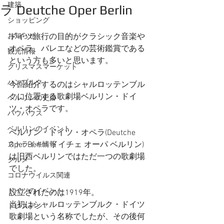
建築
ラ Deutche Oper Berlin
ショッピング
お知らせ
ドイツ旅行の目的がクラシック音楽や
オペラ、バレエなどの芸術鑑賞である
観光情報
という方も多いと思います。
クリスマスマーケット
ハンブルク
今回紹介するのはシャルロッテンブル
クに位置する歌劇場ベルリン・ドイ
ベルリンの史跡
ツ・オペラです。
バウハウス
ベルリンのイベント
ベルリン・ドイツ・オペラ(Deutche 
Oper Berlin ドイチェ オーパ ベルリン)
ストライキ情報
は旧西ベルリンではただ一つの歌劇場
グルメ
でした。
コロナウイルス関連
ドイツのイベント
設立されたのは1919年。
当初はシャルロッテンブルク・ドイツ
ドレスデン
歌劇場という名称でしたが、その後何